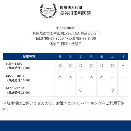
〒662-0832
兵庫県西宮市甲風園1-3-3 須沢興産ビル2F
Tel.0798-67-8660 / Fax.0798-78-3406
休診日:日曜・祝祭日
診療時間
月
火
水
木
金
土
日
9:30～13:00
◯
◯
◯
◯
◯
◯
ー
（最終受付 12:30）
14:30～18:30
◯
◯
ー
◯
◯
ー
ー
（最終受付 18:00）
14:30～17:30
ー
ー
◯
ー
ー
◯
ー
（最終受付 17:00）
※駐車場はございませんので、お近くのコインパーキングをご利用下さ
い。