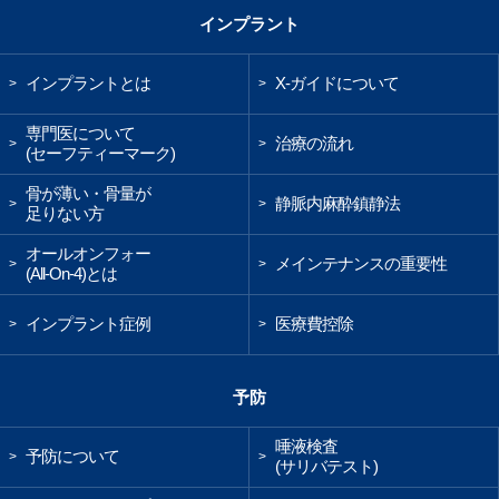
インプラント
インプラントとは
X-ガイドについて
>
>
専門医について
治療の流れ
>
>
(セーフティーマーク)
骨が薄い・骨量が
静脈内麻酔鎮静法
>
>
足りない方
オールオンフォー
メインテナンスの重要性
>
>
(All-On-4)とは
インプラント症例
医療費控除
>
>
予防
唾液検査
予防について
>
>
(サリバテスト)