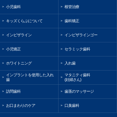
小児歯科
根管治療
>
>
キッズくらぶについて
歯科矯正
>
>
インビザライン
インビザラインゴー
>
>
小児矯正
セラミック歯科
>
>
ホワイトニング
入れ歯
>
>
インプラントを使用した入れ
マタニティ歯科
>
>
歯
(妊婦さん)
訪問歯科
歯茎のマッサージ
>
>
お口まわりのケア
口臭歯科
>
>