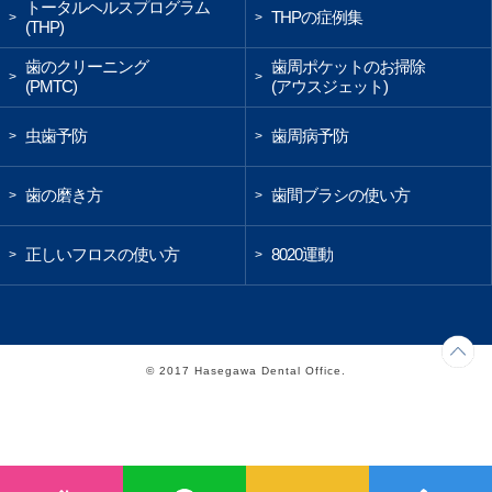
トータルヘルスプログラム
THPの症例集
>
>
(THP)
歯のクリーニング
歯周ポケットのお掃除
>
>
(PMTC)
(アウスジェット)
虫歯予防
歯周病予防
>
>
歯の磨き方
歯間ブラシの使い方
>
>
正しいフロスの使い方
8020運動
>
>
©️ 2017 Hasegawa Dental Office.