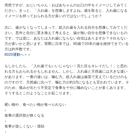
突然ですが、おじいちゃん・おばあちゃんのお口の中をイメージしてみてく
ださい。きっと、「入れ歯」を想像しますよね。歳を取ると、入れ歯になる
イメージを持っておられる方が多いのではないでしょうか？
次に、歯がなくなってしまって、総入れ歯を入れる自分を想像してみてくだ
さい。意外と自分に置き換えて考えると、歯が無い自分を想像できないもの
です。では逆に、あなたは入れ歯にならない自信はありますか？それもない
方が多いかと思います。実際に日本では、80歳で20本の歯を維持できている
方は約半数です。
8020運動へ＞＞
もしかしたら、「入れ歯でもいいじゃない！見た目もキレイだし！」と思わ
れる方もおられるかもしれません。しかし、入れ歯と天然歯には大きな違い
があります。一番の違いは、噛む力。総入れ歯は歯茎で支えているだけのも
のですので、天然歯に比べて、噛む力が約1/5になるとも言われています。そ
のため、痛みが出たり不安定で食事を十分に噛めないことが多くあります。
そうするとこのようなことが起こります。
硬い物や、食べたい物が食べられない
↓
食事の選択肢が狭くなる
↓
食事が楽しくない・億劫
↓