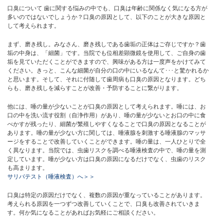
口臭について 歯に関する悩みの中でも、口臭は年齢に関係なく気になる方が
多いのではないでしょうか？口臭の原因として、以下のことが大きな原因と
して考えられます。
まず、磨き残し。みなさん、磨き残しである歯垢の正体はご存じですか？歯
垢の中身は、「細菌」です。当院でも位相差顕微鏡を使用して、ご自身の歯
垢を見ていただくことができますので、興味がある方は一度声をかけてみて
ください。きっと、こんな細菌が自分の口の中にいるなんて･･･と驚かれるか
と思います。そして、それに付随して歯周病も口臭の原因となります。どち
らも、磨き残しを減らすことが改善・予防することに繋がります。
他には、唾の量が少ないことが口臭の原因として考えられます。唾には、お
口の中を洗い流す役割（自浄作用）があり、唾の量が少ないとお口の中に食
べかすが残ったり、細菌が繁殖しやすくなることで口臭の原因となることが
あります。唾の量が少ない方に関しては、唾液腺を刺激する唾液腺のマッサ
ージをすることで改善していくことができます。唾の量は、一人ひとりで全
く異なります。当院では、虫歯リスクを調べる唾液検査の中で、唾の量を測
定しています。唾が少ない方は口臭の原因になるだけでなく、虫歯のリスク
も高まります。
サリバテスト（唾液検査）へ＞＞
口臭は特定の原因だけでなく、複数の原因が重なっていることがあります。
考えられる原因を一つずつ改善していくことで、口臭も改善されていきま
す。何か気になることがあればお気軽にご相談ください。