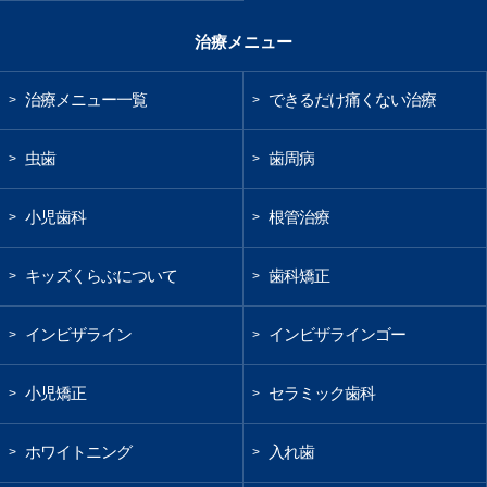
治療メニュー
治療メニュー一覧
できるだけ痛くない治療
>
>
虫歯
歯周病
>
>
小児歯科
根管治療
>
>
キッズくらぶについて
歯科矯正
>
>
インビザライン
インビザラインゴー
>
>
小児矯正
セラミック歯科
>
>
ホワイトニング
入れ歯
>
>