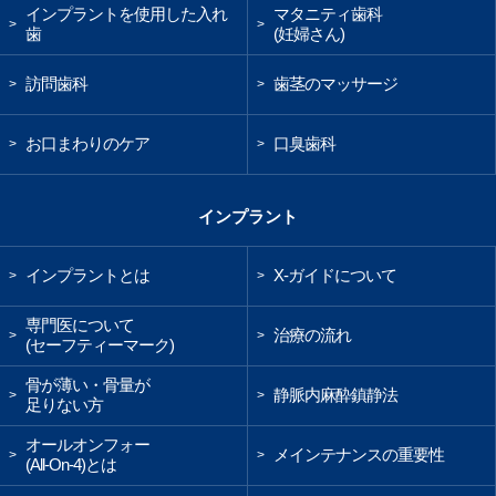
インプラントを使用した入れ
マタニティ歯科
>
>
歯
(妊婦さん)
訪問歯科
歯茎のマッサージ
>
>
お口まわりのケア
口臭歯科
>
>
インプラント
インプラントとは
X-ガイドについて
>
>
専門医について
治療の流れ
>
>
(セーフティーマーク)
骨が薄い・骨量が
静脈内麻酔鎮静法
>
>
足りない方
オールオンフォー
メインテナンスの重要性
>
>
(All-On-4)とは