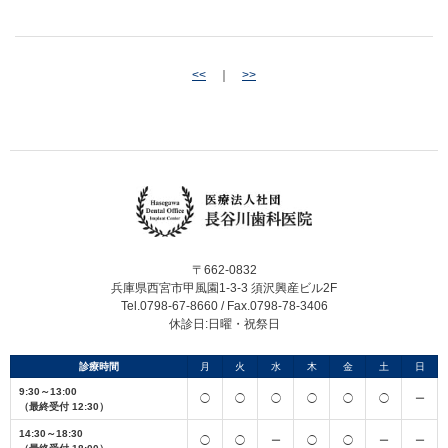
<<
｜
>>
〒662-0832
兵庫県西宮市甲風園1-3-3 須沢興産ビル2F
Tel.0798-67-8660 / Fax.0798-78-3406
休診日:日曜・祝祭日
診療時間
月
火
水
木
金
土
日
9:30～13:00
◯
◯
◯
◯
◯
◯
ー
（最終受付 12:30）
14:30～18:30
◯
◯
ー
◯
◯
ー
ー