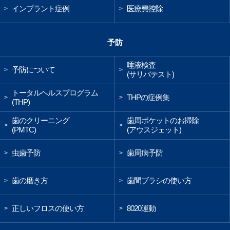
インプラント症例
医療費控除
>
>
予防
唾液検査
予防について
>
>
(サリバテスト)
トータルヘルスプログラム
THPの症例集
>
>
(THP)
歯のクリーニング
歯周ポケットのお掃除
>
>
(PMTC)
(アウスジェット)
虫歯予防
歯周病予防
>
>
歯の磨き方
歯間ブラシの使い方
>
>
正しいフロスの使い方
8020運動
>
>